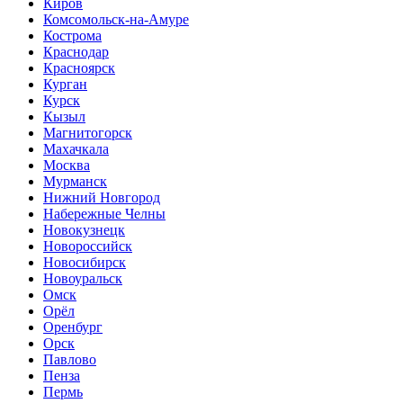
Киров
Комсомольск-на-Амуре
Кострома
Краснодар
Красноярск
Курган
Курск
Кызыл
Магнитогорск
Махачкала
Москва
Мурманск
Нижний Новгород
Набережные Челны
Новокузнецк
Новороссийск
Новосибирск
Новоуральск
Омск
Орёл
Оренбург
Орск
Павлово
Пенза
Пермь