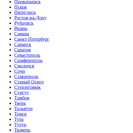
Прокопьевск
Псков
Пятигорск
Ростов-на-Дону
Рубцовск
Рязань
Самара
Санкт-Петербург
Саранск
Саратов
Севастополь
Симферополь
Смоленск
Сочи
Ставрополь
Старый Оскол
Стерлитамак
Сургут
Тамбов
Тверь
Тольятти
Томск
Тула
Тулун
Тюмень