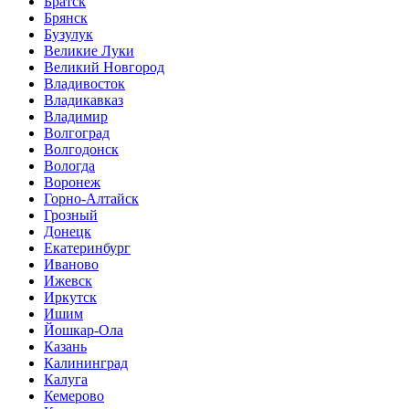
Братск
Брянск
Бузулук
Великие Луки
Великий Новгород
Владивосток
Владикавказ
Владимир
Волгоград
Волгодонск
Вологда
Воронеж
Горно-Алтайск
Грозный
Донецк
Екатеринбург
Иваново
Ижевск
Иркутск
Ишим
Йошкар-Ола
Казань
Калининград
Калуга
Кемерово