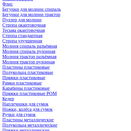
Флис
Бегунки для молнии спираль
Бегунки для молнии трактор
Пуллер для молнии
Стропа окантовочная
Тесьма окантовочная
Стропа стандартная
Стропа улучшенная
Молния спираль разъёмная
Молния спираль рулонная
Молния трактор разъёмная
Молния трактор рулонная
Пластины пластиковые
Полукольца пластиковые
Пряжки пластиковые
Рамки пластиковые
Карабины пластиковые
Пряжки пластиковые РОМ
Кедер
Наплечники для сумок
Ножки, колёса для сумок
Ручки для сумок
Пластины металлические
Полукольца металлические
Пряжки металлические