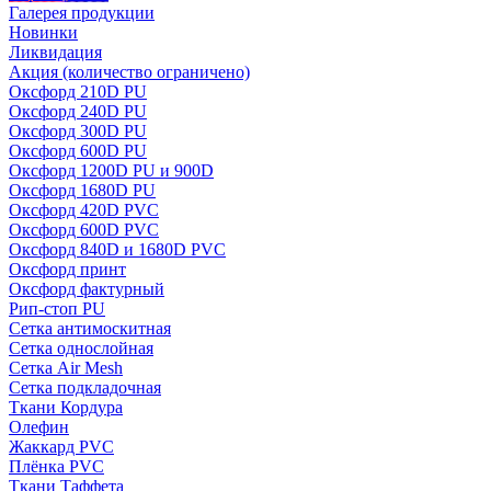
Галерея продукции
Новинки
Ликвидация
Акция
(количество ограничено)
Оксфорд 210D PU
Оксфорд 240D PU
Оксфорд 300D PU
Оксфорд 600D PU
Оксфорд 1200D PU и 900D
Оксфорд 1680D PU
Оксфорд 420D PVC
Оксфорд 600D PVC
Оксфорд 840D и 1680D PVC
Оксфорд принт
Оксфорд фактурный
Рип-стоп PU
Сетка антимоскитная
Сетка однослойная
Сетка Air Mesh
Сетка подкладочная
Ткани Кордура
Олефин
Жаккард PVC
Плёнка PVC
Ткани Таффета