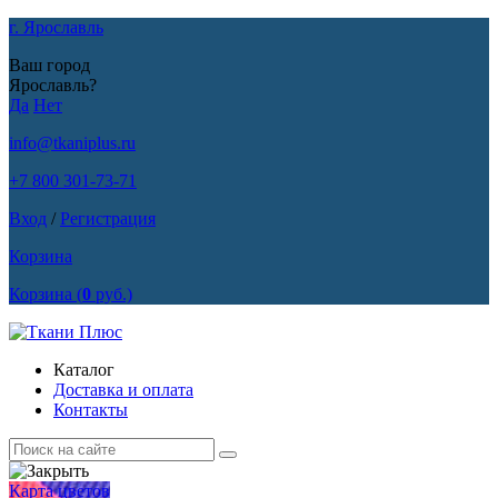
г. Ярославль
Ваш город
Ярославль?
Да
Нет
info@tkaniplus.ru
+7 800 301-73-71
Вход
/
Регистрация
Корзина
Корзина
(
0
руб.)
Каталог
Доставка и оплата
Контакты
Карта цветов