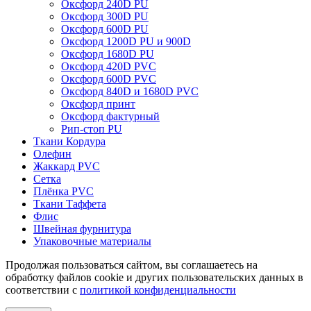
Оксфорд 240D PU
Оксфорд 300D PU
Оксфорд 600D PU
Оксфорд 1200D PU и 900D
Оксфорд 1680D PU
Оксфорд 420D PVC
Оксфорд 600D PVC
Оксфорд 840D и 1680D PVC
Оксфорд принт
Оксфорд фактурный
Рип-стоп PU
Ткани Кордура
Олефин
Жаккард PVC
Сетка
Плёнка PVC
Ткани Таффета
Флис
Швейная фурнитура
Упаковочные материалы
Продолжая пользоваться сайтом, вы соглашаетесь на
обработку файлов cookie и других пользовательских данных в
соответствии с
политикой конфиденциальности