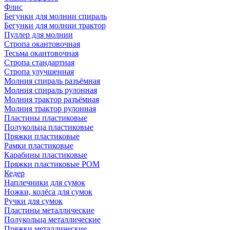
Флис
Бегунки для молнии спираль
Бегунки для молнии трактор
Пуллер для молнии
Стропа окантовочная
Тесьма окантовочная
Стропа стандартная
Стропа улучшенная
Молния спираль разъёмная
Молния спираль рулонная
Молния трактор разъёмная
Молния трактор рулонная
Пластины пластиковые
Полукольца пластиковые
Пряжки пластиковые
Рамки пластиковые
Карабины пластиковые
Пряжки пластиковые РОМ
Кедер
Наплечники для сумок
Ножки, колёса для сумок
Ручки для сумок
Пластины металлические
Полукольца металлические
Пряжки металлические