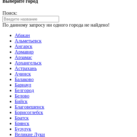
Выберите город
Поиск:
По данному запросу ни одного города не найдено!
Абакан
Альметьевск
Ангарск
Армавир
Арзамас
Архангельск
Астрахань
Ачинск
Балаково
Барнаул
Белгород
Белово
Бийск
Благовещенск
Борисоглебск
Братск
Брянск
Бузулук
Великие Луки