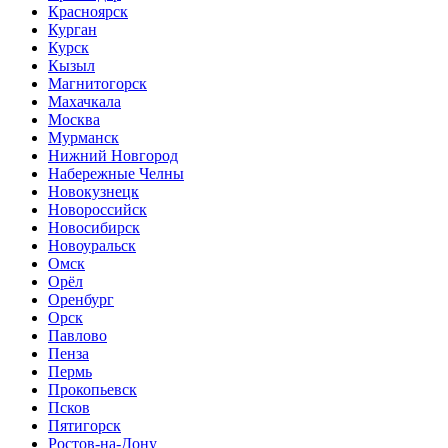
Красноярск
Курган
Курск
Кызыл
Магнитогорск
Махачкала
Москва
Мурманск
Нижний Новгород
Набережные Челны
Новокузнецк
Новороссийск
Новосибирск
Новоуральск
Омск
Орёл
Оренбург
Орск
Павлово
Пенза
Пермь
Прокопьевск
Псков
Пятигорск
Ростов-на-Дону