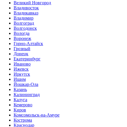
Великий Новгород
Владивосток
Владикавказ
Владимир
Волгоград
Волгодонск
Вологда
Воронеж
Горно-Алтайск
Грозный
Донецк
Екатеринбург
Иваново
Ижевск
Иркутск
Ишим
Йошкар-Ола
Казань
Калининград
Калуга
Кемерово
Киров
Комсомольск-на-Амуре
Кострома
Краснодар