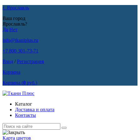
г. Ярославль
Ваш город
Ярославль?
Да
Нет
info@tkaniplus.ru
+7 800 301-73-71
Вход
/
Регистрация
Корзина
Корзина
(
0
руб.)
Каталог
Доставка и оплата
Контакты
Карта цветов