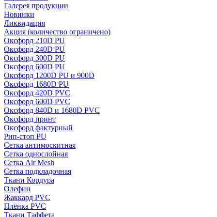
Галерея продукции
Новинки
Ликвидация
Акция
(количество ограничено)
Оксфорд 210D PU
Оксфорд 240D PU
Оксфорд 300D PU
Оксфорд 600D PU
Оксфорд 1200D PU и 900D
Оксфорд 1680D PU
Оксфорд 420D PVC
Оксфорд 600D PVC
Оксфорд 840D и 1680D PVC
Оксфорд принт
Оксфорд фактурный
Рип-стоп PU
Сетка антимоскитная
Сетка однослойная
Сетка Air Mesh
Сетка подкладочная
Ткани Кордура
Олефин
Жаккард PVC
Плёнка PVC
Ткани Таффета