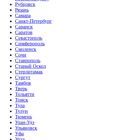
Рубцовск
Рязань
Самара
Санкт-Петербург
Саранск
Саратов
Севастополь
Симферополь
Смоленск
Сочи
Ставрополь
Старый Оскол
Стерлитамак
Сургут
Тамбов
Тверь
Тольятти
Томск
Тула
Тулун
Тюмень
Улан-Удэ
Ульяновск
Уфа
Ухта